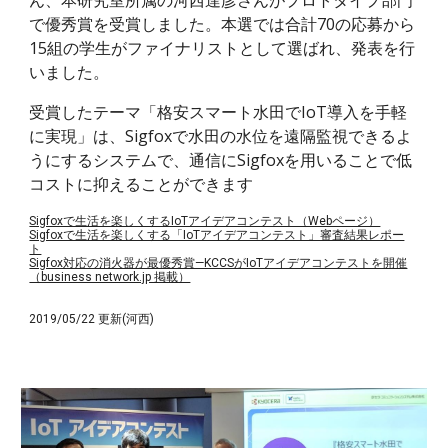
ん、本研究室所属の河西達彦さんがプロトタイプ部門
で優秀賞を受賞しました。本選では合計70の応募から
15組の学生がファイナリストとして選ばれ、発表を行
いました。
受賞したテーマ「格安スマート水田でIoT導入を手軽
に実現」は、Sigfoxで水田の水位を遠隔監視できるよ
うにするシステムで、通信にSigfoxを用いることで低
コストに抑えることができます
Sigfoxで生活を楽しくするIoTアイデアコンテスト（Webページ）
Sigfoxで生活を楽しくする「IoTアイデアコンテスト」審査結果レポー
ト
Sigfox対応の消火器が最優秀賞—KCCSがIoTアイデアコンテストを開催
（business network.jp 掲載）
2019/05/22 更新(河西)