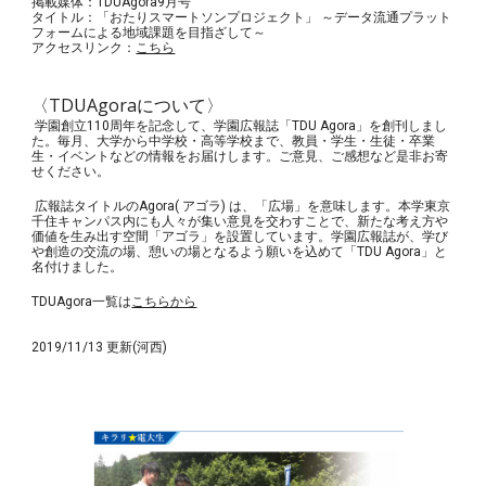
掲載媒体：TDUAgora9月号
タイトル：「おたりスマートソンプロジェクト」 ～データ流通プラット
フォームによる地域課題を目指ざして～
アクセスリンク：
こちら
〈TDUAgoraについて〉
学園創立110周年を記念して、学園広報誌「TDU Agora」を創刊しまし
た。毎月、大学から中学校・高等学校まで、教員・学生・生徒・卒業
生・イベントなどの情報をお届けします。ご意見、ご感想など是非お寄
せください。
広報誌タイトルのAgora( アゴラ) は、「広場」を意味します。本学東京
千住キャンパス内にも人々が集い意見を交わすことで、新たな考え方や
価値を生み出す空間「アゴラ」を設置しています。学園広報誌が、学び
や創造の交流の場、憩いの場となるよう願いを込めて「TDU Agora」と
名付けました。
TDUAgora一覧は
こちらから
2019/11/13 更新(河西)