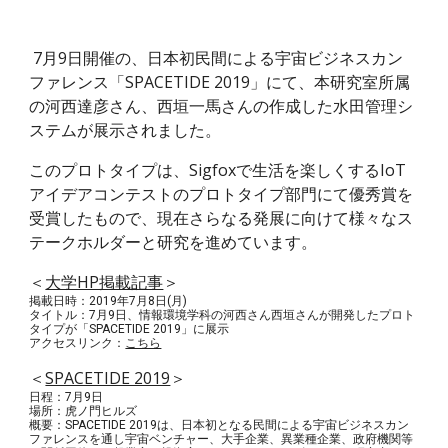
7月9日開催の、日本初民間による宇宙ビジネスカン
ファレンス「SPACETIDE 2019」にて、本研究室所属
の河西達彦さん、西垣一馬さんの作成した水田管理シ
ステムが展示されました。
このプロトタイプは、Sigfoxで生活を楽しくするIoT
アイデアコンテストのプロトタイプ部門にて優秀賞を
受賞したもので、現在さらなる発展に向けて様々なス
テークホルダーと研究を進めています。
＜
大学HP掲載記事
＞
掲載日時：2019年7月8日(月)
タイトル：7月9日、情報環境学科の河西さん西垣さんが開発したプロト
タイプが「SPACETIDE 2019」に展示
アクセスリンク：
こちら
＜
SPACETIDE 2019
＞
日程：7月9日
場所：虎ノ門ヒルズ
概要：SPACETIDE 2019は、日本初となる民間による宇宙ビジネスカン
ファレンスを通し宇宙ベンチャー、大手企業、異業種企業、政府機関等