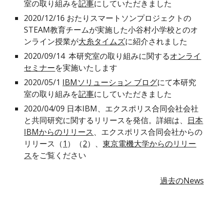
室の取り組みを
記事
にしていただきました
2020/12/16 おたりスマートソンプロジェクトの
STEAM教育チームが実施した小谷村小学校とのオ
ンライン授業が
大糸タイムズ
に紹介されました
2020/09/14 本研究室の取り組みに関する
オンライ
セミナー
を実施いたします
2020/05/1
IBMソリューション ブログ
にて本研究
室の取り組みを
記事
にしていただきました
2020/04/09 日本IBM、エクスポリス合同会社会社
と共同研究に関するリリースを発信。詳細は、
日本
IBMからのリリース
、エクスポリス合同会社からの
リリース（
1
）（
2
）、
東京電機大学からのリリー
ス
をご覧ください
過去のNews